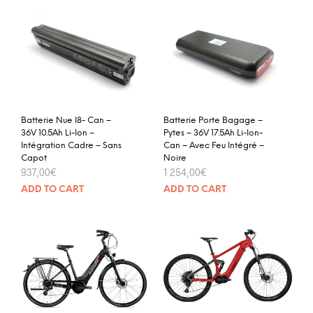
Batterie Nue I8- Can –
Batterie Porte Bagage –
36V 10.5Ah Li-Ion –
Pytes – 36V 17.5Ah Li-Ion-
Intégration Cadre – Sans
Can – Avec Feu Intégré –
Capot
Noire
937,00
€
1 254,00
€
ADD TO CART
ADD TO CART