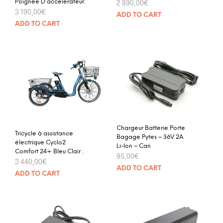
Poignée D’accélérateur.
2 890,00
€
3 190,00
€
ADD TO CART
ADD TO CART
Chargeur Batterie Porte
Tricycle à assistance
Bagage Pytes – 36V 2A
électrique Cyclo2
Li-Ion – Can
Comfort 24+ Bleu Clair .
95,00
€
3 440,00
€
ADD TO CART
ADD TO CART