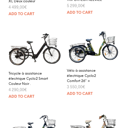
XC Deux couleur
5 299,00
€
4 499,00
€
ADD TO CART
ADD TO CART
Vélo à assistance
Tricycle à assistance
électrique Cyclo2
électrique Cyclo2 Smart
Comfort 26″ +
Couleur Noir .
3 550,00
€
4 290,00
€
ADD TO CART
ADD TO CART