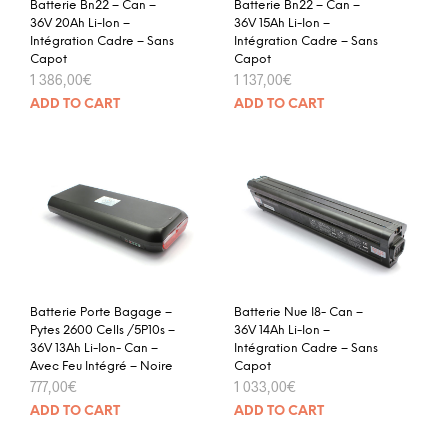
Batterie Bn22 – Can –
Batterie Bn22 – Can –
36V 20Ah Li-Ion –
36V 15Ah Li-Ion –
Intégration Cadre – Sans
Intégration Cadre – Sans
Capot
Capot
1 386,00
€
1 137,00
€
ADD TO CART
ADD TO CART
Batterie Porte Bagage –
Batterie Nue I8- Can –
Pytes 2600 Cells /5P10s –
36V 14Ah Li-Ion –
36V 13Ah Li-Ion- Can –
Intégration Cadre – Sans
Avec Feu Intégré – Noire
Capot
777,00
€
1 033,00
€
ADD TO CART
ADD TO CART