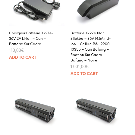
Chargeur Batterie Xk27e-
Batterie Xk27e Non
36V 2A Li-Ion – Can –
Stickée – 36V 14.5Ah Li-
Batterie Sur Cadre –
Ion – Cellule B&L 2900
110,00
€
10S5p – Can Bafang –
Fixation Sur Cadre –
ADD TO CART
Bafang – Noire
1 001,00
€
ADD TO CART