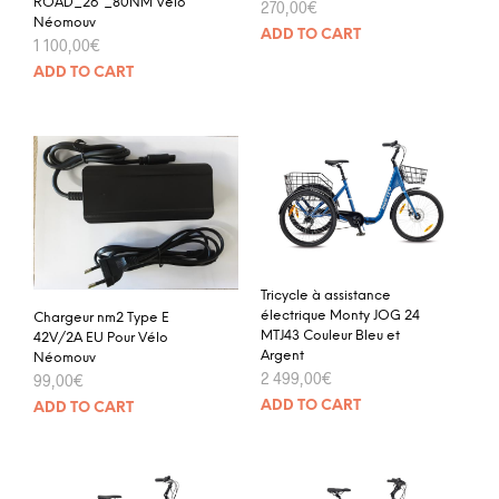
ROAD_26”_80NM Vélo
270,00
€
Néomouv
ADD TO CART
1 100,00
€
ADD TO CART
Tricycle à assistance
électrique Monty JOG 24
Chargeur nm2 Type E
MTJ43 Couleur Bleu et
42V/2A EU Pour Vélo
Argent
Néomouv
2 499,00
€
99,00
€
ADD TO CART
ADD TO CART