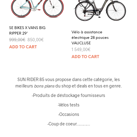
SE BIKES X VANS BIG
Vélo à assistance
RIPPER 29’
électrique 28 pouces
999,00
€
850,00
€
VAUCLUSE
ADD TO CART
1 549,00
€
ADD TO CART
SUN RIDER 85 vous propose dans cette catégorie, les
meilleurs
bons plans
du shop et deals en tous en genre.
-Produits de déstockage fournisseurs
-Vélos tests
-Occasions
-Coup de coeur…………