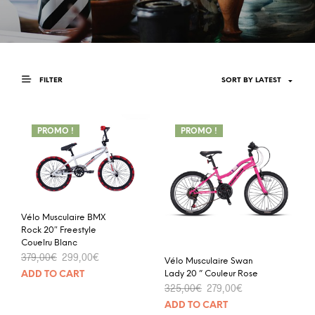
FILTER
PROMO !
PROMO !
Vélo Musculaire BMX
Rock 20″ Freestyle
Couelru Blanc
379,00
€
299,00
€
Vélo Musculaire Swan
Lady 20 ” Couleur Rose
ADD TO CART
325,00
€
279,00
€
ADD TO CART