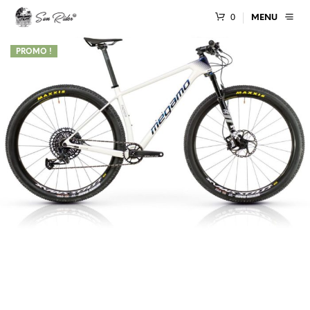
0
MENU
PROMO !