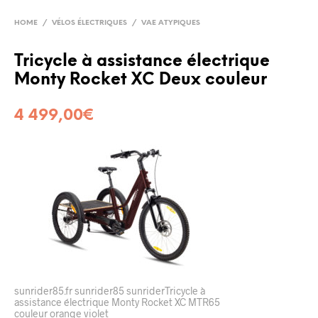
HOME
/
VÉLOS ÉLECTRIQUES
/
VAE ATYPIQUES
Tricycle à assistance électrique
Monty Rocket XC Deux couleur
4 499,00
€
sunrider85.fr sunrider85 sunriderTricycle à
assistance électrique Monty Rocket XC MTR65
couleur orange violet