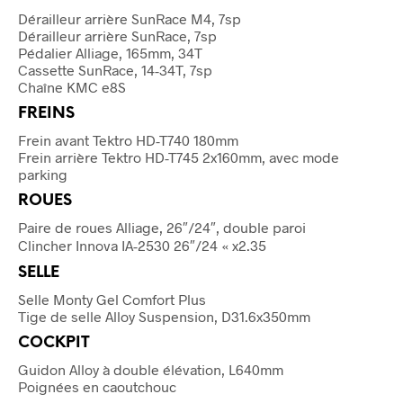
Dérailleur arrière SunRace M4, 7sp
Dérailleur arrière SunRace, 7sp
Pédalier Alliage, 165mm, 34T
Cassette SunRace, 14-34T, 7sp
Chaîne KMC e8S
FREINS
Frein avant Tektro HD-T740 180mm
Frein arrière Tektro HD-T745 2x160mm, avec mode
parking
ROUES
Paire de roues Alliage, 26″/24″, double paroi
Clincher Innova IA-2530 26″/24 « x2.35
SELLE
Selle Monty Gel Comfort Plus
Tige de selle Alloy Suspension, D31.6x350mm
COCKPIT
Guidon Alloy à double élévation, L640mm
Poignées en caoutchouc