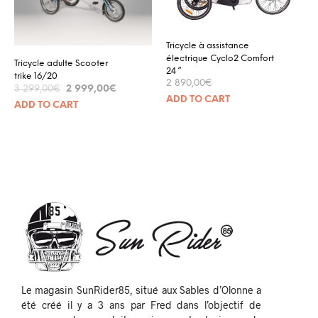
Tricycle à assistance
électrique Cyclo2 Comfort
Tricycle adulte Scooter
24 “
trike 16/20
2 890,00
€
2 999,00
€
3 299,00
€
ADD TO CART
ADD TO CART
Le magasin SunRider85, situé aux Sables d’Olonne a
été créé il y a 3 ans par Fred dans l’objectif de