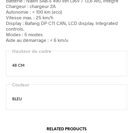
Batterie : Naxin SAB-S 490 Wh (36V / 13,6 Ah), intégré
Chargeur : chargeur 2A
Autonomie : < 100 km (eco)
Vitesse max. : 25 km/h
Display : Bafang DP C11 CAN, LCD display. Integrated
controls.
Modes : 5 modes
Aide au démarrage : < 6 km/u
Hauteur de cadre
48 CM
Couleur
BLEU
RELATED PRODUCTS