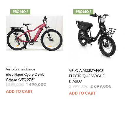
PROMO !
PROMO !
Vélo à assistance
VELO A ASSISTANCE
électrique Cycle Denis
ELECTRIQUE VOGUE
Crosser VTC 27.5″
DIABLO
1 490,00
€
1 899,00
€
2 699,00
€
2 999,00
€
ADD TO CART
ADD TO CART