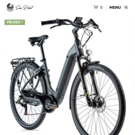
0
MENU
PROMO !