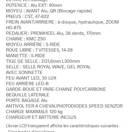
POTENCE : Alu EXT: 90mm
MOYEU : AVANT Alu, QR (Blocage rapide)
PNEUS : CST, 47-622
FREIN AVANT/ARRIERE : à disque, hydraulique, ZOOM
HD-875
PEDALIER : PROWHEEL Alu, 38 dents, 170mm
CHAINE : KMC Z50
MOYEU ARRIÈRE : S-RIDE
ROUE LIBRE : 7 VITESSES, 14-28
MANETTE : S-RIDE
TIGE DE SELLE : D31,6mm L300mm
SELLE : SELLE ROYAL WAVE, GEL ROYAL
AVEC SONNETTE
FEU AVANT LED, 30 LUX
FEU ARRIÈRE LED-B
GARDE-BOUE ET PARE-CHAINE POLYCARBONE
BEQUILLE LATERALE
PORTE BAGAGE Alu
ANTIVOL FER A CHEVALPHOTODIODES SPEED SENZOR
CHARGE MAXIMALE 120 kg
CHARGEUR ET BATTERIE INCLUS
L’écran LCD transparent affiche les caractéristiques suivantes :
– Cinq modes d’assistance