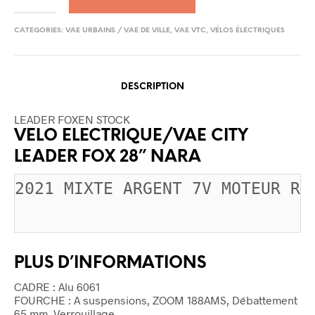
CATEGORIES:
VAE URBAINS / VAE DE VILLE
,
VAE VTC
,
VÉLOS ÉLECTRIQUES
DESCRIPTION
LEADER FOX
EN STOCK
VELO ELECTRIQUE/VAE CITY
LEADER FOX 28” NARA
2021 MIXTE ARGENT 7V MOTEUR RO
PLUS D’INFORMATIONS
CADRE : Alu 6061
FOURCHE : A suspensions, ZOOM 188AMS, Débattement
65 mm, Verrouillage