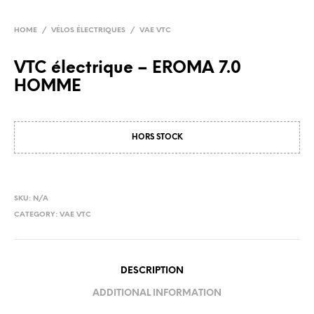
HOME
/
VÉLOS ÉLECTRIQUES
/
VAE VTC
VTC électrique – EROMA 7.0
HOMME
HORS STOCK
SKU:
N/A
CATEGORY:
VAE VTC
DESCRIPTION
ADDITIONAL INFORMATION