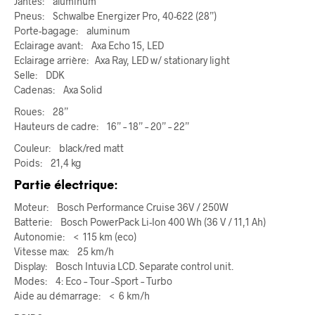
Jantes: aluminum
Pneus: Schwalbe Energizer Pro, 40-622 (28”)
Porte-bagage: aluminum
Eclairage avant: Axa Echo 15, LED
Eclairage arrière: Axa Ray, LED w/ stationary light
Selle: DDK
Cadenas: Axa Solid
Roues: 28”
Hauteurs de cadre: 16” – 18” – 20” – 22”
Couleur: black/red matt
Poids: 21,4 kg
Partie électrique:
Moteur: Bosch Performance Cruise 36V / 250W
Batterie: Bosch PowerPack Li-Ion 400 Wh (36 V / 11,1 Ah)
Autonomie: < 115 km (eco)
Vitesse max: 25 km/h
Display: Bosch Intuvia LCD. Separate control unit.
Modes: 4: Eco – Tour –Sport – Turbo
Aide au démarrage: < 6 km/h