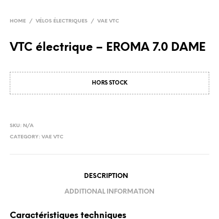
HOME
/
VÉLOS ÉLECTRIQUES
/
VAE VTC
VTC électrique – EROMA 7.0 DAME
HORS STOCK
SKU:
N/A
CATEGORY:
VAE VTC
DESCRIPTION
ADDITIONAL INFORMATION
Caractéristiques techniques