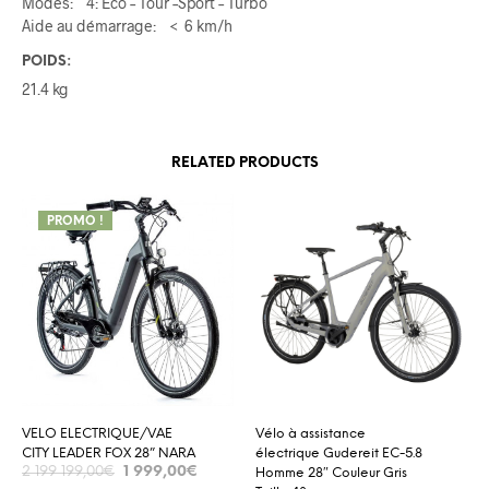
Modes: 4: Eco – Tour –Sport – Turbo
Aide au démarrage: < 6 km/h
POIDS:
21.4 kg
RELATED PRODUCTS
PROMO !
VELO ELECTRIQUE/VAE
Vélo à assistance
CITY LEADER FOX 28” NARA
électrique Gudereit EC-5.8
1 999,00
€
2 199 199,00
€
Homme 28″ Couleur Gris