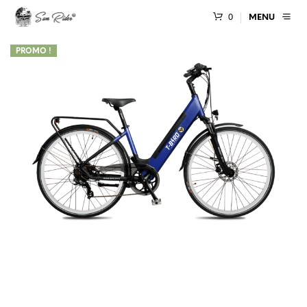
0
MENU
PROMO !