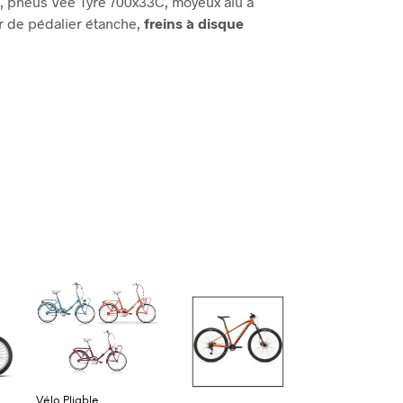
u, pneus Vee Tyre 700x33C, moyeux alu à
er de pédalier étanche,
freins à disque
Vélo Pliable