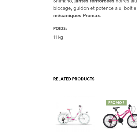
Shimano,
jantes renforcées
noires al
blocage, guidon et potence alu, boiti
mécaniques Promax
.
POIDS:
11 kg
RELATED PRODUCTS
PROMO !