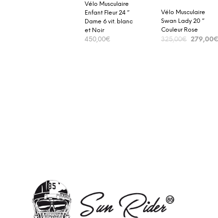
Vélo Musculaire
Vélo Musculaire
Enfant Fleur 24 ”
Swan Lady 20 ”
Dame 6 vit. blanc
Couleur Rose
et Noir
279,00
325,00
€
450,00
€
ADD TO CART
ADD TO CART