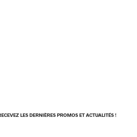
RECEVEZ LES DERNIÈRES PROMOS ET ACTUALITÉS !
[sibwp_form id=1]