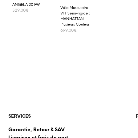
ANGELA 20 FW
Vélo Musculaire
329,00
€
VTT Semi-rigide :
MANHATTAN
ADD TO CART
Plusieurs Couleur
€
699,00
€
ADD TO CART
SERVICES
Garantie, Retour & SAV
Livraison et frais de port