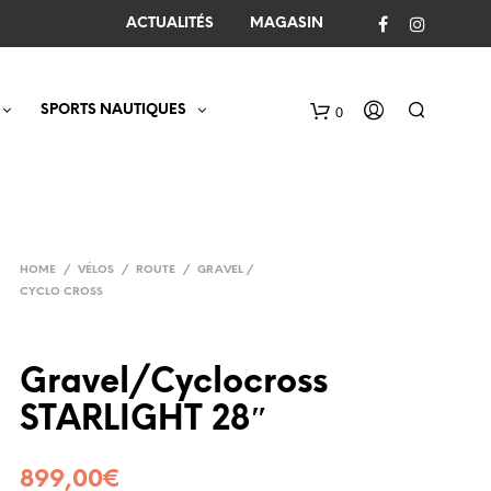
ACTUALITÉS
MAGASIN
SPORTS NAUTIQUES
0
C
a
r
t
HOME
/
VÉLOS
/
ROUTE
/
GRAVEL /
CYCLO CROSS
Gravel/Cyclocross
STARLIGHT 28″
899,00
€