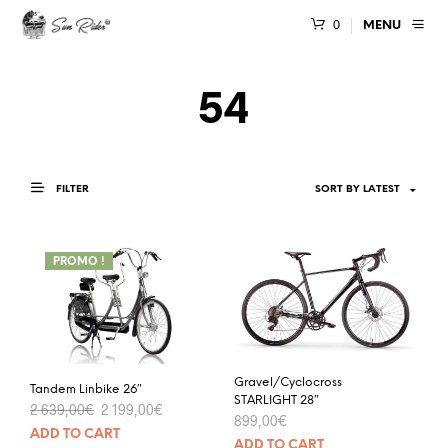
0
MENU
54
FILTER
PROMO !
Gravel/Cyclocross
Tandem Linbike 26″
STARLIGHT 28″
2 639,00
€
2 199,00
€
899,00
€
ADD TO CART
ADD TO CART