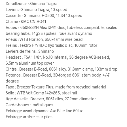
Derailleur ar : Shimano Tiagra
Leviers : Shimano Tiagra, 10-speed
Cassette : Shimano, HG500, 11-34 10-speed
Chaine : KMC CN-HG41
Roues : 650Bx32H Alex DP21 disc, tubeless compatible, sealed
bearing hubs, 14gSS spokes- roue avant dynamo
Pneus : WTB Horizon, 650x47mm wire bead
Freins : Tektro HY/RD C hydraulic disc, 160mm rotor
Leviers de freins : Shimano
Headset : FSA 1 1/8″, No.10 internal, 36 degree ACB-sealed,
6.5mm aluminum top cover
Cintre : Breezer B-Road, 6061 alloy, 31.8mm clamp, 133mm drop
Potence : Breezer B-Road, 3D-forged 6061 stem body, +/-7
degree
Tape : Breezer Texture Plus, made from recycled material
Selle : WTB Volt Comp 142×265, steel rail
tige de selle : Breezer, 6061 alloy, 27.2mm diameter
Garde-boues : métalliques
Eclairage avant dynamo : Axa Blue line 50lux
Eclairage arrière : sur piles