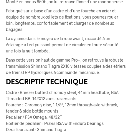
Monté en pneus 650b, on lui retrouve l’âme d’une randonneuse.
Fabriqué sur la base d’un cadre et d’une fourche en acier et
équipé de nombreux œillets de fixations, vous pourrez rouler
loin, longtemps, confortablement et charger de nombreux
bagages.
La dynamo dans le moyeu de la roue avant, raccordé à un
éclairage a Led puissant permet de circuler en toute sécurité
une fois la nuit tombée.
Dans cette version haut de gamme Pro+, on retrouve la robuste
transmission Shimano Tiagra 2X10 vitesses couplée à des étriers
de freinsTRP hydroliques à commande mécanique.
DESCRIPTIF TECHNIQUE
Cadre : Breezer butted-chromoly steel, 44mm headtube, BSA
Threaded BB, 142X12 axes traversants
Fourche : Chromoly disc, 1 1/8″, 12mm through-axle withrack,
fender & side bottle mounts
Pédalier / FSA Omega, 48/32T
Boitier de pédalier : Praxis BSA withEnduro bearings
Derailleur avant : Shimano Tiagra