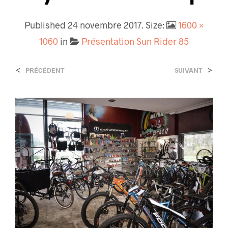
Published
24 novembre 2017
. Size:
1600 ×
1060
in
Présentation Sun Rider 85
<
>
PRÉCÉDENT
SUIVANT