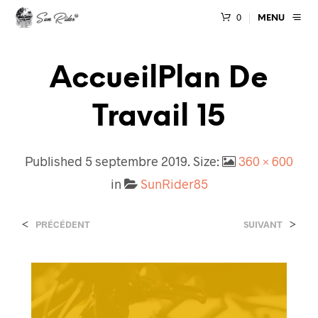
0
MENU
AccueilPlan De
Travail 15
Published
5 septembre 2019
. Size:
360 × 600
in
SunRider85
<
>
PRÉCÉDENT
SUIVANT