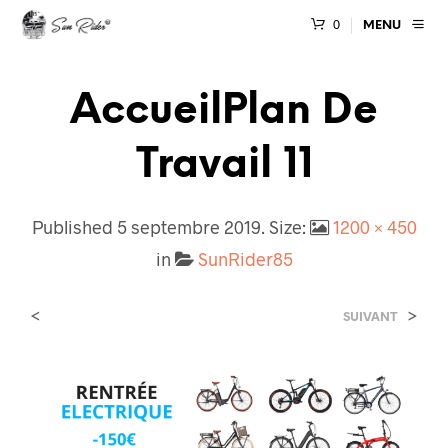
0
MENU
AccueilPlan De
Travail 11
Published
5 septembre 2019
. Size:
1200 × 450
in
SunRider85
<
>
SUIVANT