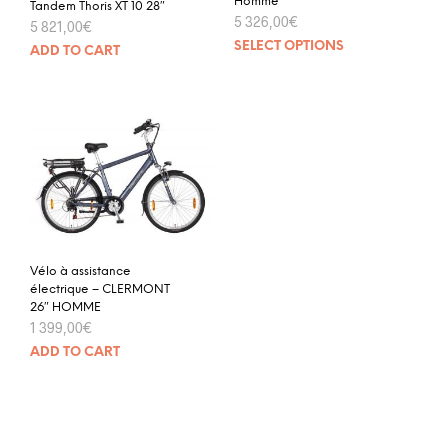
Homme
Tandem Thoris XT 10 28″
5 326,00
€
5 821,00
€
SELECT OPTIONS
ADD TO CART
Vélo à assistance
électrique – CLERMONT
26″ HOMME
1 399,00
€
ADD TO CART