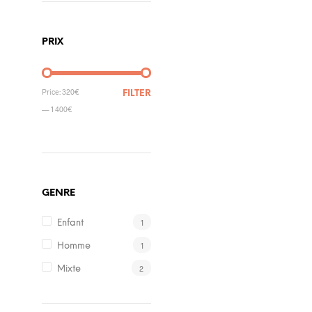
PRIX
Price:
320€
FILTER
—
1 400€
GENRE
1
Enfant
1
Homme
2
Mixte