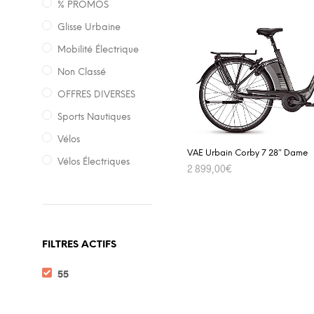
% PROMOS
Glisse Urbaine
Mobilité Électrique
Non Classé
OFFRES DIVERSES
Sports Nautiques
Vélos
VAE Urbain Corby 7 28″ Dame
Vélos Électriques
2 899,00
€
ADD TO CART
FILTRES ACTIFS
55