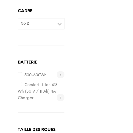
CADRE
55 2
BATTERIE
1
500-600Wh
Comfort Li-Ion 418
Wh (36 V / 11 Ah) 4A
1
Charger
TAILLE DES ROUES