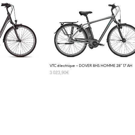
VTC électrique – DOVER 8HS HOMME 28″ 17 AH
3 023,90
€
SELECT OPTIONS