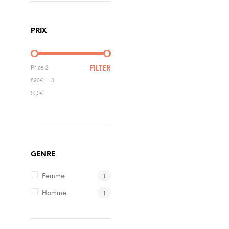
PRIX
Price:
2
FILTER
890€
—
3
030€
GENRE
1
Femme
1
Homme