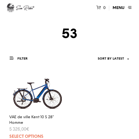
0
MENU
53
FILTER
VAE de ville Kent 10 S 28″
Homme
5 326,00
€
SELECT OPTIONS