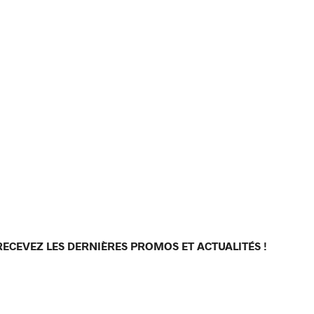
RECEVEZ LES DERNIÈRES PROMOS ET ACTUALITÉS !
[sibwp_form id=1]