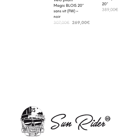
Vélo pliant
20″
Magic BLOIS 20″
389,00
€
sans vit (FW) –
noir
ADD TO CART
269,00
€
307,00
€
ADD TO CART