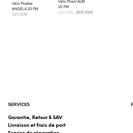
Vélo Pliant ALBI
Vélo Pliable
20 FW
ANGELA 20 FW
269,00
€
307,00
€
329,00
€
ADD TO CART
ADD TO CART
SERVICES
Garantie, Retour & SAV
Livraison et frais de port