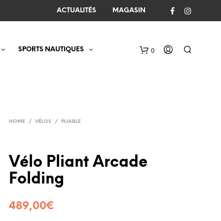
ACTUALITÉS
MAGASIN
SPORTS NAUTIQUES
0
C
a
r
t
HOME
/
VÉLOS
/
PLIABLE
Vélo Pliant Arcade
Folding
489,00
€