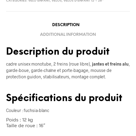
CATEGORIES:
VÉLO ENFANT
,
VÉLOS
,
VÉLOS D'ENFANT 12"- 26"
DESCRIPTION
ADDITIONAL INFORMATION
Description du produit
cadre unisex monotube, 2 freins (roue libre),
jantes et freins alu
,
garde-boue, garde-chaîne et porte-bagage, mousse de
protection guidon, stabilisateurs, montage complet.
Spécifications du produit
Couleur : fuchsia-blanc
Poids : 12 kg
Taille de roue : 16″