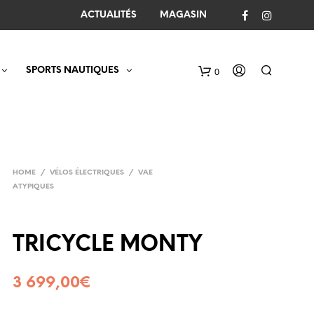
ACTUALITÉS
MAGASIN
SPORTS NAUTIQUES
0
C
a
r
t
HOME
/
VÉLOS ÉLECTRIQUES
/
VAE
ATYPIQUES
TRICYCLE MONTY
3 699,00
€