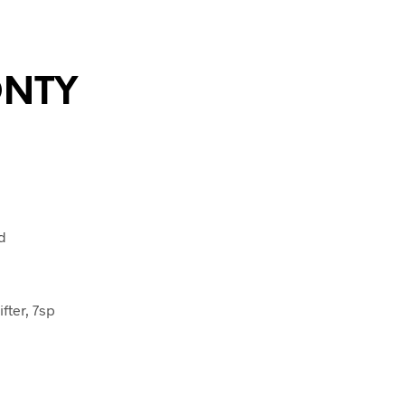
ONTY
d
fter, 7sp