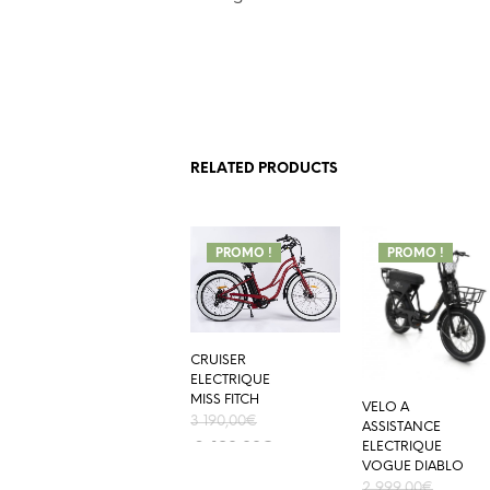
RELATED PRODUCTS
PROMO !
PROMO !
CRUISER
ELECTRIQUE
MISS FITCH
VELO A
3 190,00
€
ASSISTANCE
2 490,00
€
ELECTRIQUE
ADD TO CART
VOGUE DIABLO
2 999,00
€