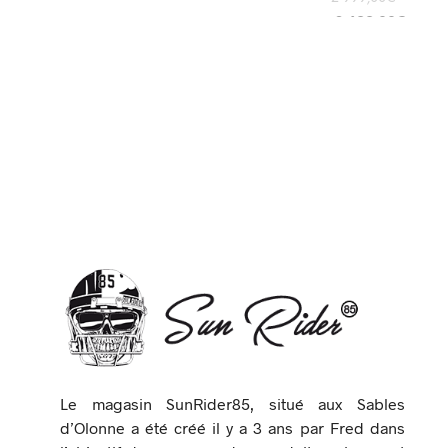
2 699,00
€
ADD TO CART
Le magasin SunRider85, situé aux Sables
d’Olonne a été créé il y a 3 ans par Fred dans