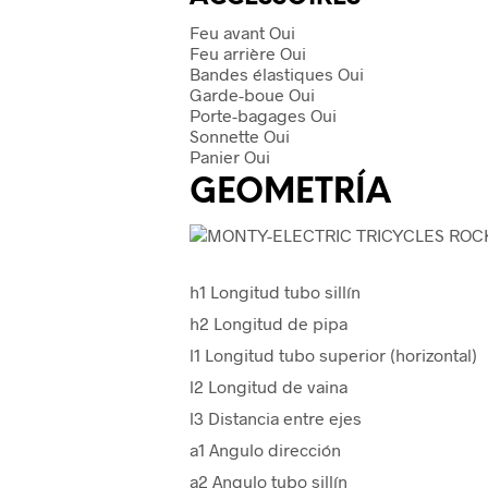
Feu avant Oui
Feu arrière Oui
Bandes élastiques Oui
Garde-boue Oui
Porte-bagages Oui
Sonnette Oui
Panier Oui
GEOMETRÍA
h1
Longitud tubo sillín
h2
Longitud de pipa
l1
Longitud tubo superior (horizontal)
l2
Longitud de vaina
l3
Distancia entre ejes
a1
Angulo dirección
a2
Angulo tubo sillín