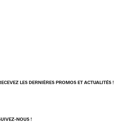
RECEVEZ LES DERNIÈRES PROMOS ET ACTUALITÉS !
[sibwp_form id=1]
SUIVEZ-NOUS !