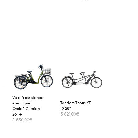
Vélo à assistance
Tandem Thoris XT
électrique
10 28″
Cyclo2 Comfort
26″ +
5 821,00
€
3 550,00
€
ADD TO CART
ADD TO CART