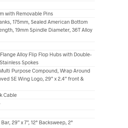
orm with Removable Pins
ranks, 175mm, Sealed American Bottom
ength, 19mm Spindle Diameter, 36T Alloy
lange Alloy Flip Flop Hubs with Double-
 Stainless Spokes
n Multi Purpose Compound, Wrap Around
ved SE Wing Logo, 29” x 2.4” front &
ck Cable
y
Bar, 29” x 7”, 12° Backsweep, 2°