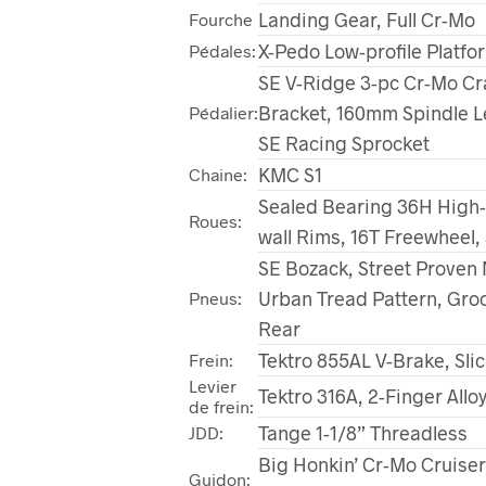
Landing Gear, Full Cr-Mo
Fourche
X-Pedo Low-profile Platf
Pédales:
SE V-Ridge 3-pc Cr-Mo C
Bracket, 160mm Spindle L
Pédalier:
SE Racing Sprocket
KMC S1
Chaine:
Sealed Bearing 36H High-F
Roues:
wall Rims, 16T Freewheel,
SE Bozack, Street Prove
Urban Tread Pattern, Groo
Pneus:
Rear
Tektro 855AL V-Brake, Sli
Frein:
Levier
Tektro 316A, 2-Finger Allo
de frein:
Tange 1-1/8” Threadless
JDD:
Big Honkin’ Cr-Mo Cruiser 
Guidon: