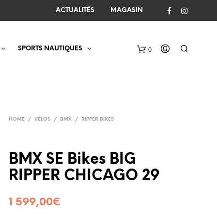
ACTUALITÉS
MAGASIN
SPORTS NAUTIQUES
0
C
a
r
t
HOME
/
VÉLOS
/
BMX
/
RIPPER BIKES
BMX SE Bikes BIG
RIPPER CHICAGO 29
1 599,00
€