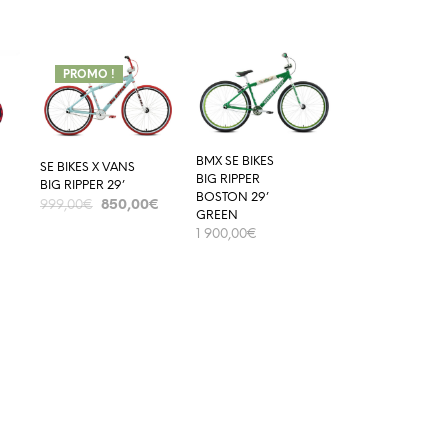
PROMO !
BMX SE BIKES
SE BIKES X VANS
BIG RIPPER
BIG RIPPER 29’
BOSTON 29’
850,00
€
999,00
€
GREEN
1 900,00
€
ADD TO CART
€
ADD TO CART