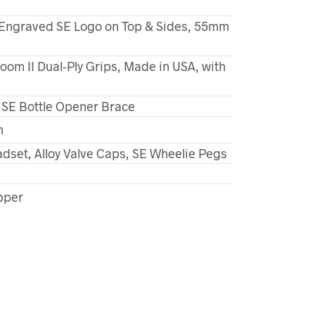
h Engraved SE Logo on Top & Sides, 55mm
oom II Dual-Ply Grips, Made in USA, with
 SE Bottle Opener Brace
m
dset, Alloy Valve Caps, SE Wheelie Pegs
pper