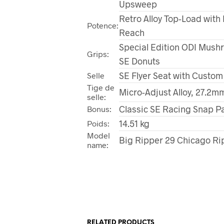
Upsweep
Retro Alloy Top-Load wit
Potence:
Reach
Special Edition ODI Mushr
Grips:
SE Donuts
SE Flyer Seat with Custom
Selle
Tige de
Micro-Adjust Alloy, 27.2m
selle:
Classic SE Racing Snap Pa
Bonus:
14.51 kg
Poids:
Model
Big Ripper 29 Chicago Ri
name:
RELATED PRODUCTS