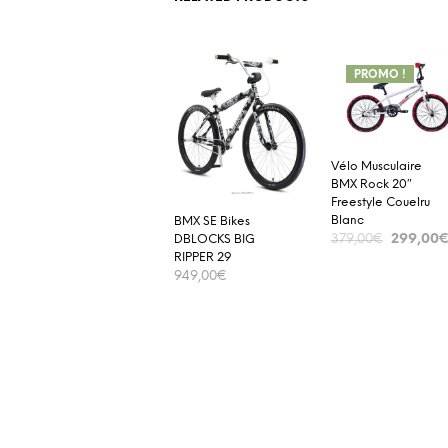
PROMO !
Vélo Musculaire
BMX Rock 20″
Freestyle Couelru
Blanc
BMX SE Bikes
299,00
DBLOCKS BIG
379,00
€
RIPPER 29
ADD TO CART
949,00
€
ADD TO CART