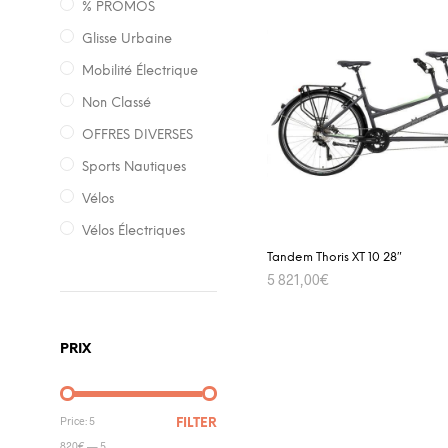
% PROMOS
Glisse Urbaine
Mobilité Électrique
Non Classé
OFFRES DIVERSES
Sports Nautiques
Vélos
Vélos Électriques
Tandem Thoris XT 10 28″
5 821,00
€
ADD TO CART
PRIX
Price:
5
FILTER
820€
—
5