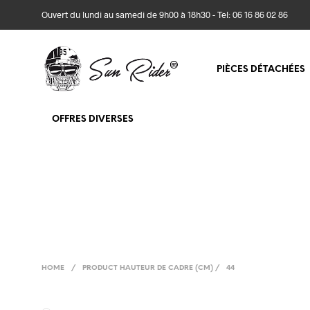
Ouvert du lundi au samedi de 9h00 à 18h30 - Tel: 06 16 86 02 86
PIÈCES DÉTACHÉES
OFFRES DIVERSES
HOME
/
PRODUCT HAUTEUR DE CADRE (CM)
/
44