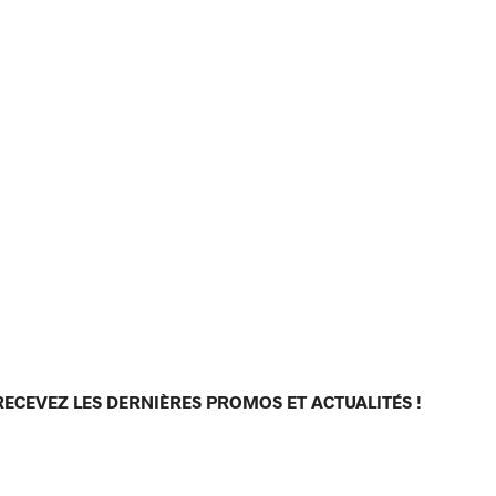
RECEVEZ LES DERNIÈRES PROMOS ET ACTUALITÉS !
[sibwp_form id=1]