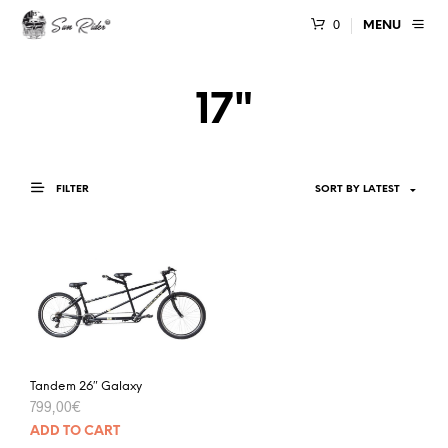
0
MENU
17"
FILTER
Tandem 26″ Galaxy
799,00
€
ADD TO CART