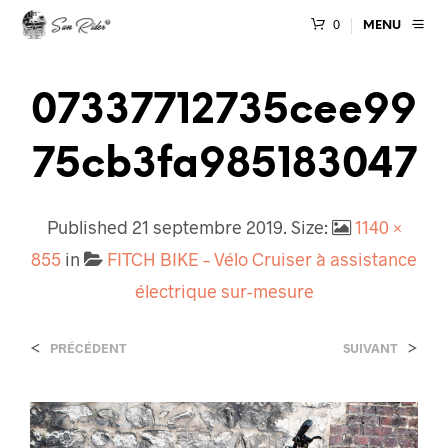
0
MENU
07337712735cee99
75cb3fa985183047
Published
21 septembre 2019
. Size:
1140 ×
855
in
FITCH BIKE – Vélo Cruiser à assistance
électrique sur-mesure
<
>
PRÉCÉDENT
SUIVANT