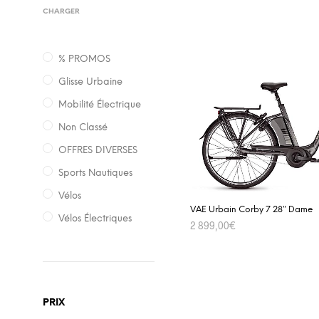
CHARGER
% PROMOS
Glisse Urbaine
Mobilité Électrique
Non Classé
OFFRES DIVERSES
Sports Nautiques
Vélos
VAE Urbain Corby 7 28″ Dame
Vélos Électriques
2 899,00
€
ADD TO CART
PRIX