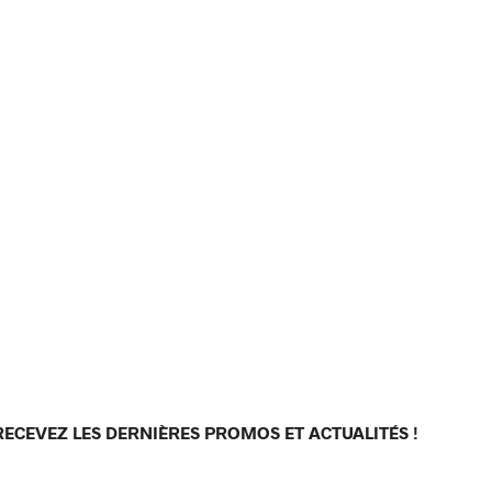
RECEVEZ LES DERNIÈRES PROMOS ET ACTUALITÉS !
[sibwp_form id=1]