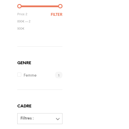
Price:
2
FILTER
890€
—
2
900€
GENRE
1
Femme
CADRE
Filtres :