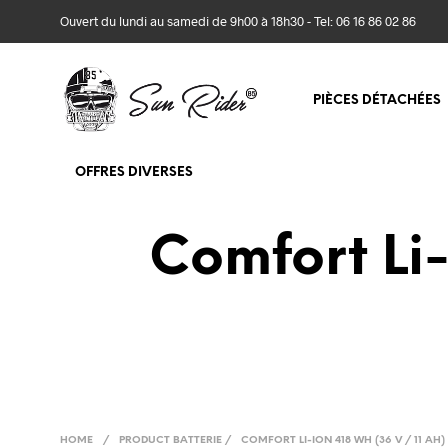
Ouvert du lundi au samedi de 9h00 à 18h30 - Tel: 06 16 86 02 86
PIÈCES DÉTACHÉES
OFFRES DIVERSES
Comfort Li-
HOME
/
PRODUCT BATTERIE
/
COMFORT LI-ION 418 WH (36 V / 11 AH)