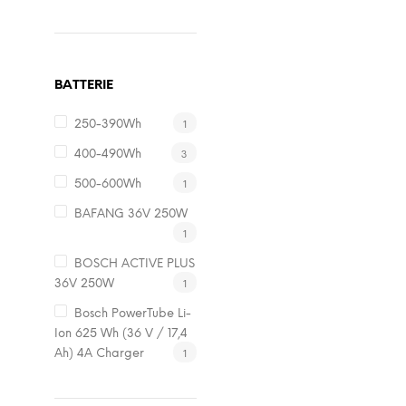
BATTERIE
1
250-390Wh
3
400-490Wh
1
500-600Wh
BAFANG 36V 250W
1
BOSCH ACTIVE PLUS
1
36V 250W
Bosch PowerTube Li-
Ion 625 Wh (36 V / 17,4
1
Ah) 4A Charger