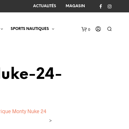
ACTUALITÉS
MAGASIN
SPORTS NAUTIQUES
0
C
a
r
t
Nuke-24-
trique Monty Nuke 24
>