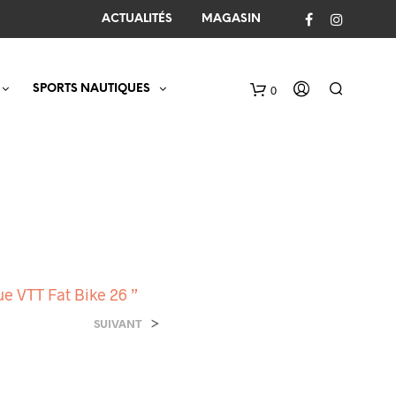
ACTUALITÉS
MAGASIN
SPORTS NAUTIQUES
0
C
a
r
t
ue VTT Fat Bike 26 ”
>
SUIVANT