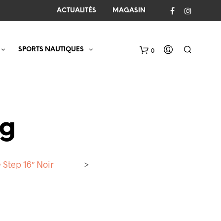
ACTUALITÉS
MAGASIN
SPORTS NAUTIQUES
0
C
a
r
t
pg
e Step 16″ Noir
>