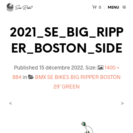
0
MENU
2021_SE_BIG_RIPP
ER_BOSTON_SIDE
Published
15 décembre 2022
. Size:
1400 ×
884
in
BMX SE BIKES BIG RIPPER BOSTON
29’ GREEN
<
>