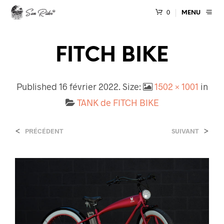
0
MENU
FITCH BIKE
Published
16 février 2022
. Size:
1502 × 1001
in
TANK de FITCH BIKE
<
>
PRÉCÉDENT
SUIVANT