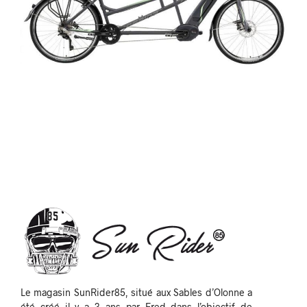
Le magasin SunRider85, situé aux Sables d’Olonne a
été créé il y a 3 ans par Fred dans l’objectif de