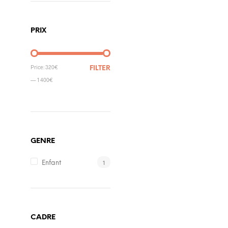
PRIX
Price:
320€
FILTER
—
1 400€
GENRE
1
Enfant
CADRE