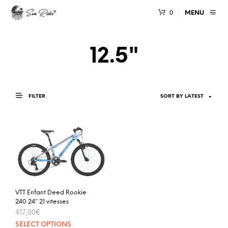
0
MENU
12.5"
FILTER
VTT Enfant Deed Rookie
240 24″ 21 vitesses
417,00
€
SELECT OPTIONS