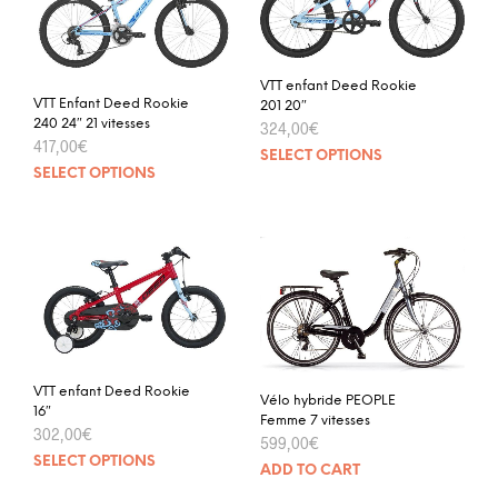
VTT enfant Deed Rookie
VTT Enfant Deed Rookie
201 20″
240 24″ 21 vitesses
324,00
€
417,00
€
SELECT OPTIONS
SELECT OPTIONS
VTT enfant Deed Rookie
Vélo hybride PEOPLE
16″
Femme 7 vitesses
302,00
€
599,00
€
SELECT OPTIONS
ADD TO CART