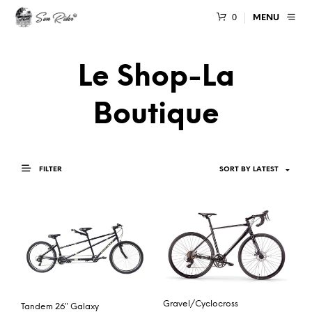
0
MENU
Le Shop-La
Boutique
FILTER
Gravel/Cyclocross
Tandem 26″ Galaxy