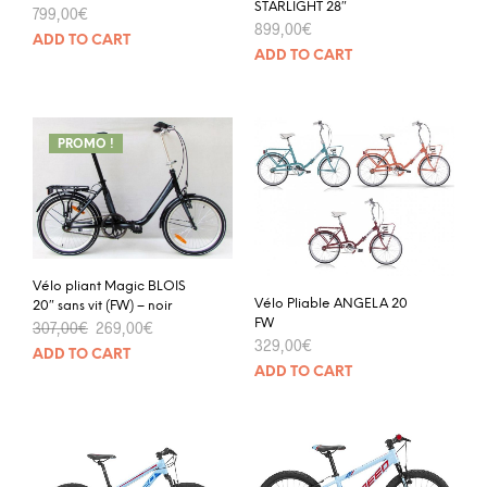
STARLIGHT 28″
799,00
€
899,00
€
ADD TO CART
ADD TO CART
PROMO !
Vélo pliant Magic BLOIS
Vélo Pliable ANGELA 20
20″ sans vit (FW) – noir
FW
307,00
€
269,00
€
329,00
€
ADD TO CART
ADD TO CART