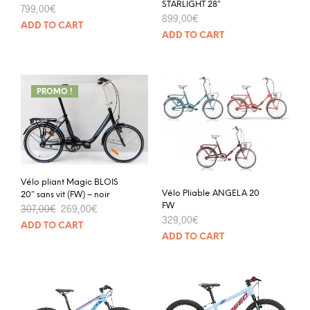
STARLIGHT 28″
799,00
€
899,00
€
ADD TO CART
ADD TO CART
PROMO !
Vélo pliant Magic BLOIS
Vélo Pliable ANGELA 20
20″ sans vit (FW) – noir
FW
307,00
€
269,00
€
329,00
€
ADD TO CART
ADD TO CART