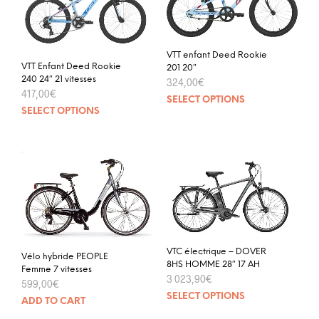
VTT enfant Deed Rookie
VTT Enfant Deed Rookie
201 20″
240 24″ 21 vitesses
324,00
€
417,00
€
SELECT OPTIONS
SELECT OPTIONS
VTC électrique – DOVER
Vélo hybride PEOPLE
8HS HOMME 28″ 17 AH
Femme 7 vitesses
3 023,90
€
599,00
€
SELECT OPTIONS
ADD TO CART