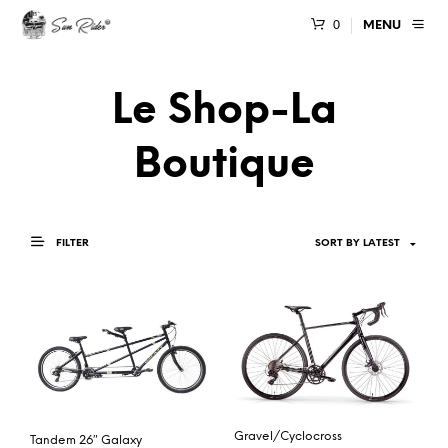
0
MENU
Le Shop-La
Boutique
FILTER
Gravel/Cyclocross
Tandem 26″ Galaxy