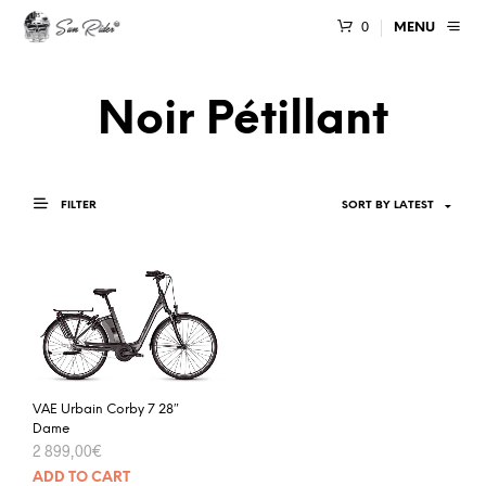
0
MENU
Noir Pétillant
FILTER
VAE Urbain Corby 7 28″
Dame
2 899,00
€
ADD TO CART