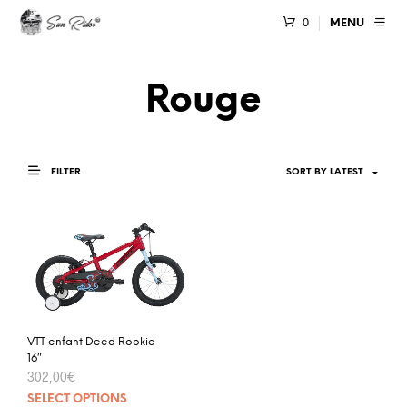
0
MENU
Rouge
FILTER
VTT enfant Deed Rookie
16″
302,00
€
SELECT OPTIONS