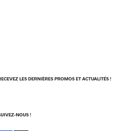
RECEVEZ LES DERNIÈRES PROMOS ET ACTUALITÉS !
[sibwp_form id=1]
SUIVEZ-NOUS !