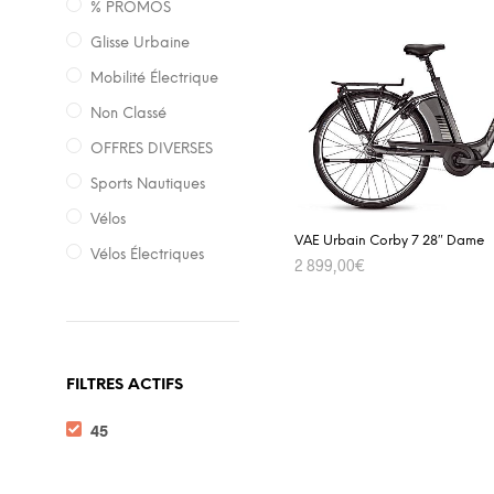
% PROMOS
Glisse Urbaine
Mobilité Électrique
Non Classé
OFFRES DIVERSES
Sports Nautiques
Vélos
VAE Urbain Corby 7 28″ Dame
Vélos Électriques
2 899,00
€
ADD TO CART
FILTRES ACTIFS
45