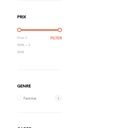
PRIX
Price:
2
FILTER
890€
—
2
900€
GENRE
1
Femme