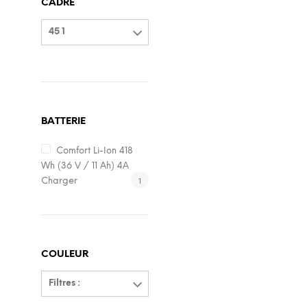
CADRE
45 1
BATTERIE
Comfort Li-Ion 418
Wh (36 V / 11 Ah) 4A
1
Charger
COULEUR
Filtres :