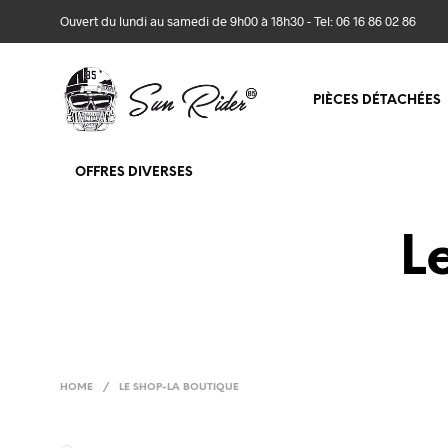
Ouvert du lundi au samedi de 9h00 à 18h30 - Tel: 06 16 86 02 86
PIÈCES DÉTACHÉES
OFFRES DIVERSES
L
HOME
/
LE SHOP-LA BOUTIQUE