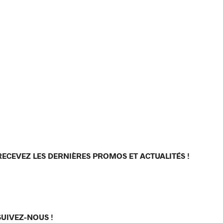
RECEVEZ LES DERNIÈRES PROMOS ET ACTUALITÉS !
[sibwp_form id=1]
SUIVEZ-NOUS !